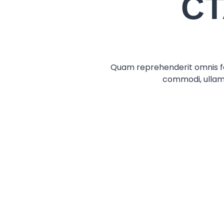
CT
Quam reprehenderit omnis fac
commodi, ullam