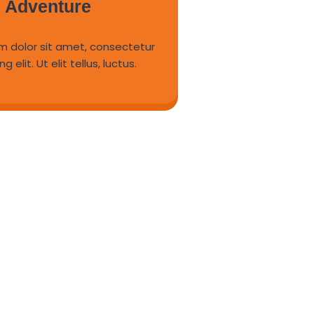
Adventure
m dolor sit amet, consectetur
g elit. Ut elit tellus, luctus.