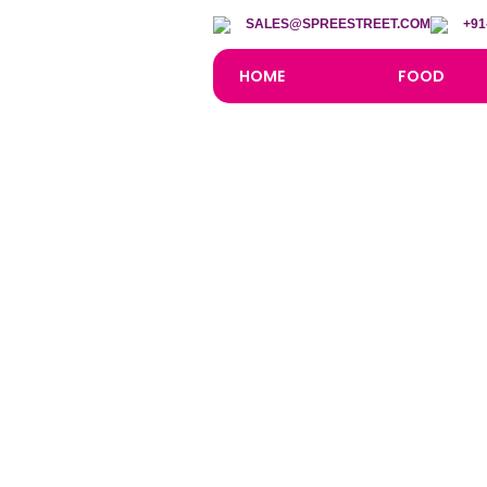
SALES@SPREESTREET.COM
+91
HOME
FOOD
Welc