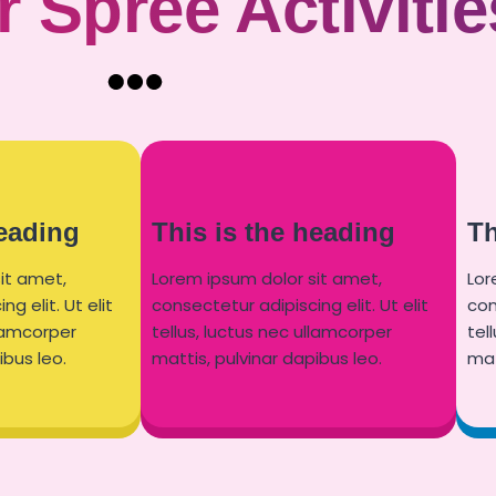
 Spree Activitie
heading
This is the heading
Th
it amet,
Lorem ipsum dolor sit amet,
Lor
g elit. Ut elit
consectetur adipiscing elit. Ut elit
con
llamcorper
tellus, luctus nec ullamcorper
tel
ibus leo.
mattis, pulvinar dapibus leo.
mat