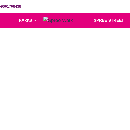
-9601708438
PARKS
SPREE STREET
ome To Kids 